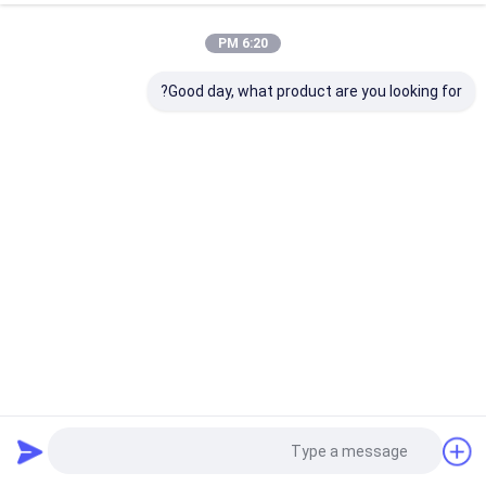
6:20 PM
Good day, what product are you looking for?
OEM 3 بوصة X 1000 قدم PE البلاستيك شريط تحذير الشريط
الشريط التحذير شعار مخصص
شريط بلاستيك حاجز
2022-11-28
1033 الرؤى