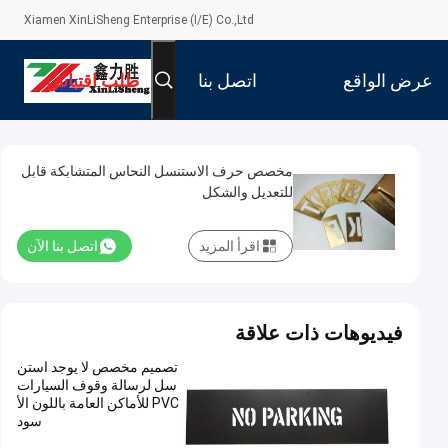
Xiamen XinLiSheng Enterprise (I/E) Co.,Ltd
عرض الواقع
اتصل بنا
طلب اقتباس
الافتراضي
مخصص حرف الاستنسل النحاس المتشابكة قابل
للتعديل والشكل
اقرأ المزيد
اتصل بنا الآن
فيديوهات ذات علاقة
تصميم مخصص لا يوجد استن
سل لرسالة وقوف السيارات
PVC للأماكن العامة باللون الأ
سود